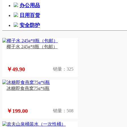
办公用品
日用百货
安全防护
椰子水 245g*8瓶（包邮）
￥49.90
销量：325
冰糖即食燕窝75g*6瓶
￥199.00
销量：508