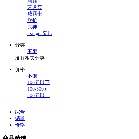
滴露
蓝月亮
威露士
欧护
六神
Tsinger亲儿
分类
不限
没有相关分类
价格
不限
100元以下
100-500元
500元以上
综合
销量
价格
商品精选