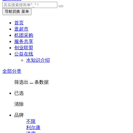
导航切换
菜单
首页
逛超市
机团采购
服务共享
创业联盟
公益在线
水知识介绍
全部分类
筛选出
...
条数据
已选
清除
品牌
不限
利尔康